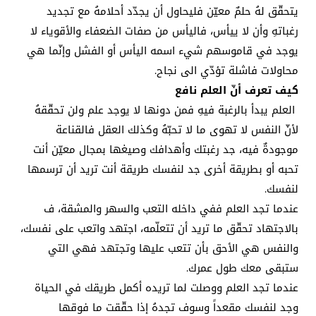
يتحقّق لهُ حلمٌ معيّن فليحاول أن يجدّد أحلامهُ مع تجديد
رغباتهِ وأن لا ييأس، فاليأس من صفات الضعفاء والأقوياء لا
يوجد في قاموسهم شيء اسمه اليأس أو الفشل وإنّما هي
محاولات فاشلة تؤدّي الى نجاح.
كيف تعرف أنّ العلم نافع
العلم يبدأ بالرغبة فيهِ فمن دونها لا يوجد علم ولن تحقّقهُ
لأنّ النفس لا تهوى ما لا تحبّهُ وكذلك العقل فالقناعة
موجودةٌ فيه، جد رغبتك وأهدافك وصيغها بمجال معيّن أنت
تحبه أو بطريقة أخرى جد لنفسك طريقة أنت تريد أن ترسمها
لنفسك.
عندما تجد العلم ففي داخله التعب والسهر والمشقة، ف
بالاجتهاد تحقّق ما تريد أن تتعلّمه، اجتهد واتعب على نفسك،
والنفس هي الأحق بأن تتعب عليها وتجتهد فهي التي
ستبقى معك طول عمرك.
عندما تجد العلم ووصلت لما تريده أكمل طريقك في الحياة
وجد لنفسك مقعداً وسوف تجدهُ إذا حقّقت ما فوقها