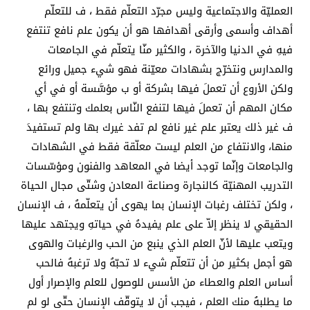
العمليّة والاجتماعية وليس مجرّد التعلّم فقط ، ف للتعلّم
أهداف وأسمى وأرقى أهدافها هو أن يكون علم نافع تنتفع
فيهِ في الدنيا والآخرة ، والكثير منّا يتعلّم في الجامعات
والمدارس ونتخرّج بشهادات معيّنة فهو شيء جميل ورائع
ولكن الأروع أن تعملَ فيها بشركة أو ب مؤسَّسة أو في أي
مكان المهم أن تعملَ فيها لتنفع النّاس بعلمك وتنتفع بها ،
ف غير ذلك يعتبر علم غير نافع لم تفد غيرك بها ولم تستفيدَ
منها، والانتفاع من العلم ليست معلّقة فقط في الشهادات
والجامعات وإنّما توجد أيضا في المعاهد والفنون ومؤسّسات
التدريب المهنيّة كالنجارة وصناعة المعادن وشتّى مجال الحياة
، ولكن تختلف رغبات الإنسان بما يهوى أن يتعلّمهُ ، ف الإنسان
الحقيقي لا ينظر إلاّ على علم يفيدهُ في حياتهِ ويجتهد عليها
ويتعب عليها لأنّ العلم الذي ينبع من الحب والرغبات والهوى
هو أجمل بكثير من أن تتعلّم شيء لا تحبّهُ ولا ترغبهُ فالحب
أساس العلم والعطاء من الأسس للوصول للعلم والإصرار أول
ما يطلبهُ منك العلم ، فيجب أن لا يتوقّف الإنسان حتّى لو لم