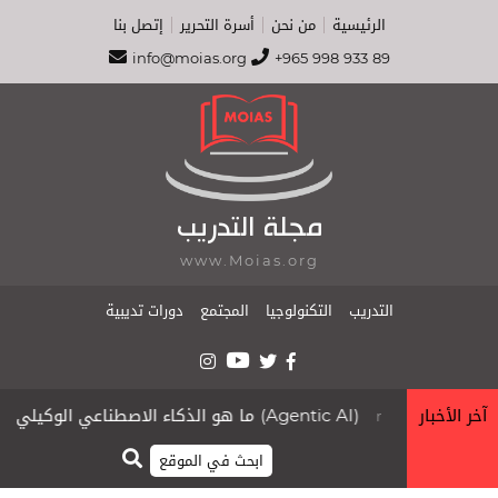
الرئيسية
من نحن
أسرة التحرير
إتصل بنا
info@moias.org
+965 998 933 89
مجلة التدريب
www.Moias.org
التدريب
التكنولوجيا
المجتمع
دورات تديبية
آخر الأخبار
ما هو الذكاء الاصطناعي الوكيلي (Agentic AI)
org
moias.org