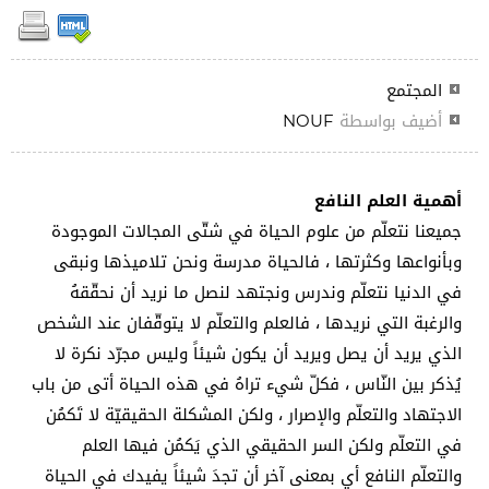
المجتمع
أضيف بواسطة
NOUF
أهمية العلم النافع
جميعنا نتعلّم من علوم الحياة في شتّى المجالات الموجودة
وبأنواعها وكثرتها ، فالحياة مدرسة ونحن تلاميذها ونبقى
في الدنيا نتعلّم وندرس ونجتهد لنصل ما نريد أن نحقّقهُ
والرغبة التي نريدها ، فالعلم والتعلّم لا يتوقّفان عند الشخص
الذي يريد أن يصل ويريد أن يكون شيئاً وليس مجرّد نكرة لا
يُذكر بين النّاس ، فكلّ شيء تراهُ في هذه الحياة أتى من باب
الاجتهاد والتعلّم والإصرار ، ولكن المشكلة الحقيقيّة لا تَكمُن
في التعلّم ولكن السر الحقيقي الذي يَكمُن فيها العلم
والتعلّم النافع أي بمعنى آخر أن تجدَ شيئاً يفيدك في الحياة