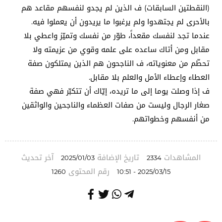
(النقطتين السابقات) ف الذين لم يجدو لنفسهم مقاعد هم
بالأحرى لم يجتهدوا ولم يرغبوا ما يريدون أن يعملوا فيه.
عندما تجد لنفسك مقعداً، طوّر من نفسك وتميّز واعطي بلا
مقابل ومن أتاك ساعده على علمه وقوي من عزيمته ولا
تحطّم من معنوياته، ف الناجحون هم الذين يمتلكون صفة
العطاء وإعطاء الأمل والعلم بلا مقابل.
ف إذا وصلت يوما إلى ما تريده، إيّاك أن تتكبّر فهي صفة
صغار الرجال وليست من صفات العظماء والناجحين والواثقين
من أنفسهم وخطواتهم.
المشاهدات
تاريخ الإضافة
آخر تحديث
2025/01/03
2334
رقم المحتوى
1260
2025/03/15 - 10:51