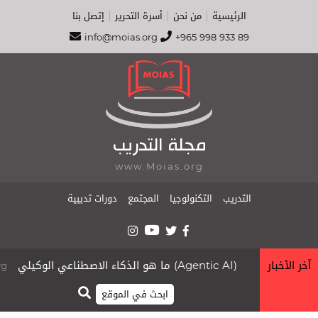
الرئيسية
من نحن
أسرة التحرير
إتصل بنا
info@moias.org
+965 998 933 89
مجلة التدريب
www.Moias.org
التدريب
التكنولوجيا
المجتمع
دورات تديبية
آخر الأخبار
ما هو الذكاء الاصطناعي الوكيلي (Agentic AI)
.org
moias.org