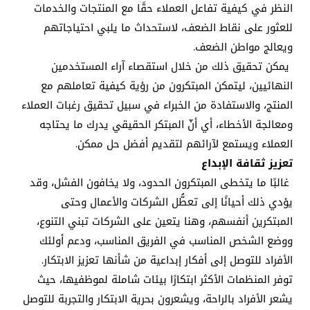
النظر في كيفية تفاعل العملاء حقًا مع المنتجات والخدمات
للعثور على نقاط الضعف، لاستحداث ما يلبي احتياجاتهم
ويعالج مواطن الضعف.
يمكن تحقيق ذلك من خلال استقصاء آراء المستخدمين
النهائيين، ليتمكن المبتكرون من رؤية كيفية تعاملهم مع
المنتج، والاستفادة من الخبراء في سبيل تحقيق رغبات العملاء
ومعالجة الأخطاء، أي أنّ المبتكر الحقيقي يدرك ما يحتاجه
العملاء ويستمع لآرائهم لتقديم أفضل حل ممكن.
تعزيز ثقافة الإبداع
غالبًا ما يتخطى المبتكرون الحدود، ولا يخافون الفشل، وقد
يؤدي ذلك أحيانًا إلى تعطُّل الشركات والأعمال وحتى
المبتكرين أنفسهم، وهنا يتعين على الشركات تبني التنوع،
ووضع الشخص المناسب في الفريق المناسب، ودعم أولئك
الأفراد للتوصل إلى أفكار إبداعية من شأنها تعزيز الابتكار.
توفر المنظمات الأكثر ابتكارًا بيئات شاملة لموظفيها، حيث
يشعر الأفراد بالراحة، ويشعرون بحرية الابتكار والتجربة للتوصل