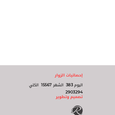
إحصائيات الزوار
اليوم
383
الشهر
15567
الكلي
2903294
تصميم وتطوير