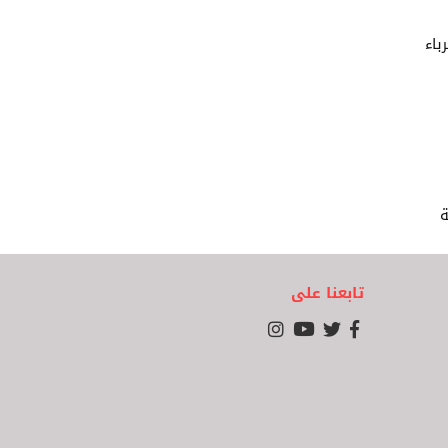
باء
ة
تابعنا على