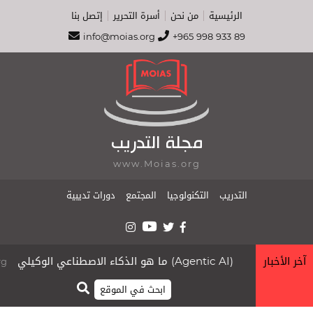
الرئيسية
من نحن
أسرة التحرير
إتصل بنا
info@moias.org
+965 998 933 89
مجلة التدريب
www.Moias.org
التدريب
التكنولوجيا
المجتمع
دورات تديبية
آخر الأخبار
ما هو الذكاء الاصطناعي الوكيلي (Agentic AI)
s.org
moias.org